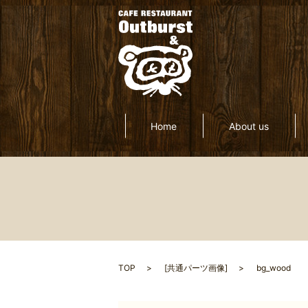
Home
About us
TOP
[
共通パーツ画像
]
bg_wood